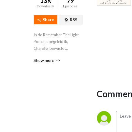
13K
79
Downloads
Episodes
Share
RSS
In de Remember The Light 
Podcast begeleid ik, 
Charelle, bewuste 
onderneemsters naar het 
Show more >>
volgende level (10k+ per 
maand) in hun bedrijf, vanuit 
zachtheid, hun innerlijke 
stem en diepste centrum.
Comment